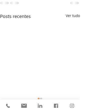
Posts recentes
Ver tudo
Mecânico de Pista
Gerente de Pist